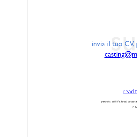
su
invia il tuo CV
casting@m
read t
portraits, still life, food, corpor
© 2